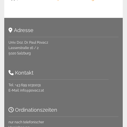
Adresse

Univ. Doz. Dr. Paul Povacz
Lasserstraße 16 / 2
5020 Salzburg
Kontakt

Tel.:
+43 699 10311031
E-Mail:
info@povacz.at
Ordinationszeiten

nur nach telefonischer