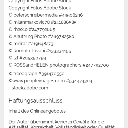
Copyright Fotos Adobe Stock
Copyright Fotos Adobe Stock
© peterschreiber.media #49508296
© milanmarkovic78 #241886585
© rh2010 #247792665
© Anut21ng Photo #269782580
© mnirat #219648273
© Romolo Tavani #133334155
© lzf #205350799
© ROSSandHELEN photoqraphers #247792700
© freeograph #391470550
©www.peopleimages.com #534474304
- stock.adobe.com
Haftungsausschluss
Inhalt des Onlineangebotes
Der Autor übernimmt keinerlei Gewähr für die
Aktualität, Korrektheit, Vollständigkeit oder Qualität