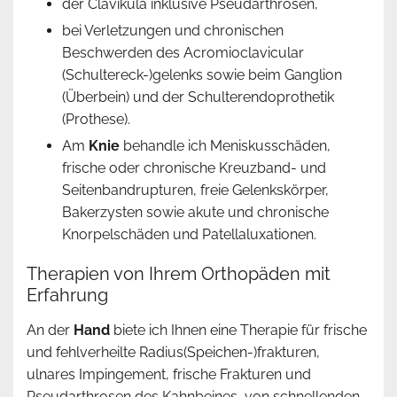
der Clavikula inklusive Pseudarthrosen,
bei Verletzungen und chronischen
Beschwerden des Acromioclavicular
(Schultereck-)gelenks sowie beim Ganglion
(Überbein) und der Schulterendoprothetik
(Prothese).
Am
Knie
behandle ich Meniskusschäden,
frische oder chronische Kreuzband- und
Seitenbandrupturen, freie Gelenkskörper,
Bakerzysten sowie akute und chronische
Knorpelschäden und Patellaluxationen.
Therapien von Ihrem Orthopäden mit
Erfahrung
An der
Hand
biete ich Ihnen eine Therapie für frische
und fehlverheilte Radius(Speichen-)frakturen,
ulnares Impingement, frische Frakturen und
Pseudarthrosen des Kahnbeines, von schnellenden